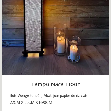
Lampe Nara Floor
Bois Wenge Foncé / Abat-jour papier de riz clair
22CM X 22CM X H90CM