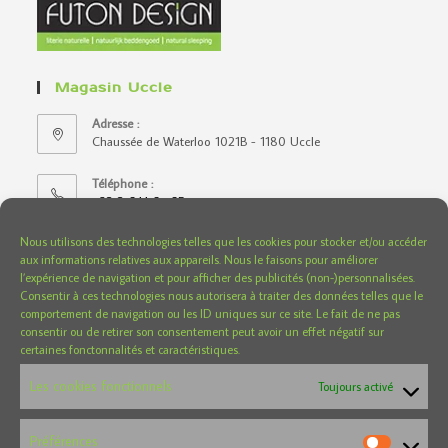
Magasin Uccle
Adresse :
Chaussée de Waterloo 1021B - 1180 Uccle
Téléphone :
+32 2 644 67 65
Nous utilisons des technologies telles que les cookies pour stocker et/ou accéder
Horaire :
aux informations relatives aux appareils. Nous le faisons pour améliorer
Du mardi au samedi de 10h30 à 18h30
l’expérience de navigation et pour afficher des publicités (non-)personnalisées.
Consentir à ces technologies nous autorisera à traiter des données telles que le
E-mail :
comportement de navigation ou les ID uniques sur ce site. Le fait de ne pas
futondesignbelgium@gmail.com
consentir ou de retirer son consentement peut avoir un effet négatif sur
certaines fonctonnalités et caractéristiques.
Magasin Wavre
Les cookies fonctionnels
Toujours activé
Adresse :
Chaussée de Louvain 150 boite 3 (parking du Delhaize) -
Préférences
1300 Wavre