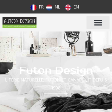
FR
NL
EN
Futon Design
LITERIE NATURELLE, FUTON ET CANAPÉ-LIT DEPUIS
1998