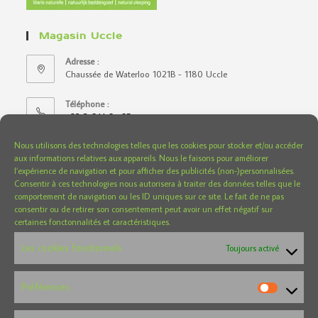
Magasin Uccle
Adresse :
Chaussée de Waterloo 1021B - 1180 Uccle
Téléphone :
+32 2 644 67 65
Nous utilisons des technologies telles que les cookies pour stocker et/ou accéder
Horaire :
aux informations relatives aux appareils. Nous le faisons pour améliorer
Du mardi au samedi de 10h30 à 18h30
l’expérience de navigation et pour afficher des publicités (non-)personnalisées.
Consentir à ces technologies nous autorisera à traiter des données telles que le
E-mail :
comportement de navigation ou les ID uniques sur ce site. Le fait de ne pas
futondesignbelgium@gmail.com
consentir ou de retirer son consentement peut avoir un effet négatif sur
certaines fonctonnalités et caractéristiques.
Magasin Wavre
Les cookies fonctionnels
Toujours activé
Adresse :
Chaussée de Louvain 150 boite 3 (parking du Delhaize) -
Préférences
1300 Wavre
Téléphone :