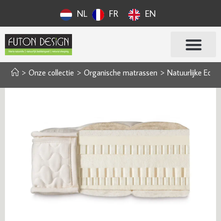
NL
FR
EN
>
Onze collectie
>
Organische matrassen
>
Natuurlijke Eco