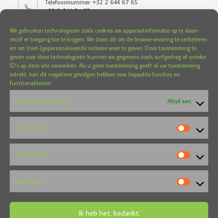
Telefoonnummer: +32 2 644 67 65
+32 2 644 67 65
We gebruiken technologieën zoals cookies om apparaatinformatie op te slaan
Openingstijden:
en/of er toegang toe te krijgen. We doen dit om de browse-ervaring te verbeteren
Van dinsdag tot en met zaterdag van 10.30 tot 18.30 uur
en om (niet-)gepersonaliseerde reclame weer te geven. Door toestemming te
geven voor deze technologieën kunnen we gegevens zoals surfgedrag of unieke
E-mail :
ID's op deze site verwerken. Als u geen toestemming geeft of uw toestemming
futondesignbelgium@gmail.com
intrekt, kan dit negatieve gevolgen hebben voor bepaalde functies en
functionaliteiten.
Winkel Wavre
Functionele cookies
Altijd aan
Adres :
Leuvensesteenweg 150 stand 3 (parking Delhaize) - 1300
Voorkeuren
Waver
Telefoonnummer: +32 10 84 20 23
Statistieken
+32 10 84 20 23
Openingstijden:
Marketing
Zaterdag van 10.30 tot 18.00 uur en op afspraak
E-mail :
Ik heb het, bedankt.
futondesignbelgium@gmail.com