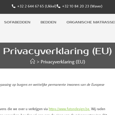
+32 2 644 67 65 (Ukkel)
+32 10 84 20 23 (Waver)
SOFABEDDEN
BEDDEN
ORGANISCHE MATRASSE
Privacyverklaring (EU)
>
Privacyverklaring (EU)
oepassing op burgers en wettelijke permanente inwoners van de Europese
ens die we over u verkrijgen via
https://www.futondesign.be.
Wij raden