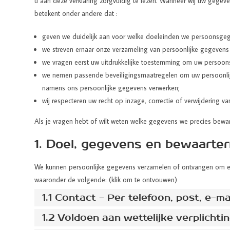
u aan deze verklaring zorgvuldig te lezen. Wanneer wij uw gegev
betekent onder andere dat :
geven we duidelijk aan voor welke doeleinden we persoonsgege
we streven ernaar onze verzameling van persoonlijke gegevens 
we vragen eerst uw uitdrukkelijke toestemming om uw persoons
we nemen passende beveiligingsmaatregelen om uw persoonlijk
namens ons persoonlijke gegevens verwerken;
wij respecteren uw recht op inzage, correctie of verwijdering
Als je vragen hebt of wilt weten welke gegevens we precies bew
1. Doel, gegevens en bewaarter
We kunnen persoonlijke gegevens verzamelen of ontvangen om een
waaronder de volgende: (klik om te ontvouwen)
1.1 Contact - Per telefoon, post, e-m
1.2 Voldoen aan wettelijke verplichti