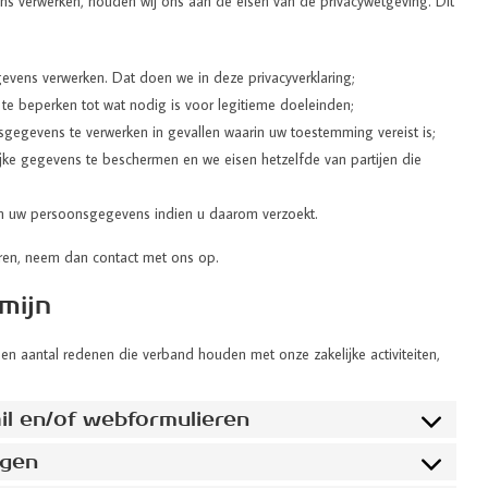
ens verwerken, houden wij ons aan de eisen van de privacywetgeving. Dit
vens verwerken. Dat doen we in deze privacyverklaring;
te beperken tot wat nodig is voor legitieme doeleinden;
gegevens te verwerken in gevallen waarin uw toestemming vereist is;
e gegevens te beschermen en we eisen hetzelfde van partijen die
 van uw persoonsgegevens indien u daarom verzoekt.
aren, neem dan contact met ons op.
mijn
 aantal redenen die verband houden met onze zakelijke activiteiten,
ail en/of webformulieren
ngen